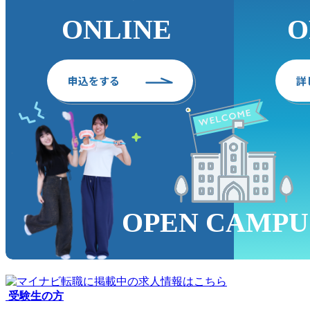
ONLINE
O
申込
をする
詳
OPEN CAMPU
受験生の方