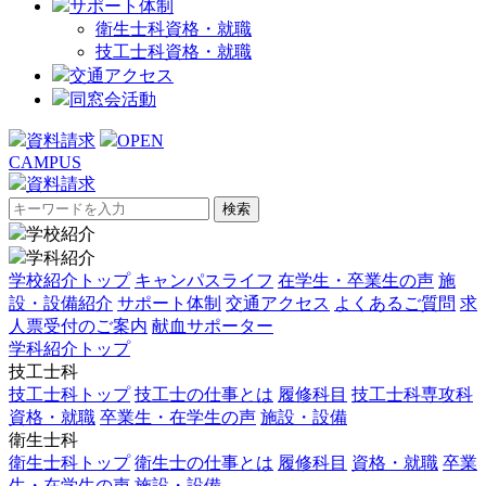
サポート体制
衛生士科資格・就職
技工士科資格・就職
交通アクセス
同窓会活動
資料請求
OPEN
CAMPUS
資料請求
検
索:
学校紹介
学科紹介
学校紹介トップ
キャンパスライフ
在学生・卒業生の声
施
設・設備紹介
サポート体制
交通アクセス
よくあるご質問
求
人票受付のご案内
献血サポーター
学科紹介トップ
技工士科
技工士科トップ
技工士の仕事とは
履修科目
技工士科専攻科
資格・就職
卒業生・在学生の声
施設・設備
衛生士科
衛生士科トップ
衛生士の仕事とは
履修科目
資格・就職
卒業
生・在学生の声
施設・設備