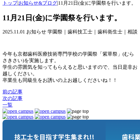
トップ
|
お知らせ&ブログ
|
11月21日(金)に学園祭を行います。
11月21日(金)に学園祭を行います。
2025.11.01
お知らせ
学園祭｜歯科技工士｜歯科衛生士｜相談
今年も京都歯科医療技術専門学校の学園祭「紫草祭」(むら
さきさい)を実施します。
学生の雰囲気を知ってもらえると思いますので、当日是非お
越しください。
卒業生も同級生をお誘いの上お越しくださいね！！
前の記事
次の記事
一覧
技工士
を
目指
す
学生集
まれ!!
歯科