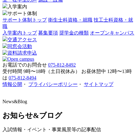
入学案内
サポート体制
サポート体制トップ
衛生士科資格・就職
技工士科資格・就
職
入学案内トップ
募集要項
奨学金の種類
オープンキャンパス
交通アクセス
同窓会活動
お電話でのお問合せ
075-812-8492
受付時間 9時〜18時（土日祝休み）
お昼休憩中 12時〜13時
は
075-812-8494
情報公開
・
プライバシーポリシー
・
サイトマップ
News&Blog
お知らせ&ブログ
入試情報・イベント・事業風景等の記事配信