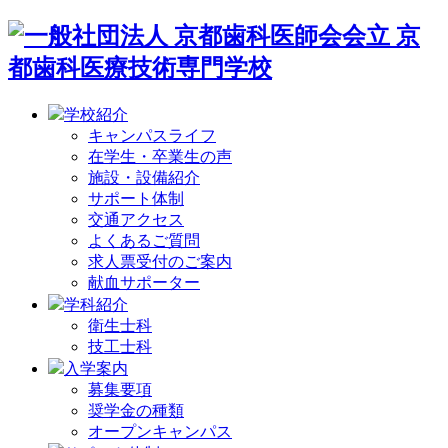
学校紹介
キャンパスライフ
在学生・卒業生の声
施設・設備紹介
サポート体制
交通アクセス
よくあるご質問
求人票受付のご案内
献血サポーター
学科紹介
衛生士科
技工士科
入学案内
募集要項
奨学金の種類
オープンキャンパス