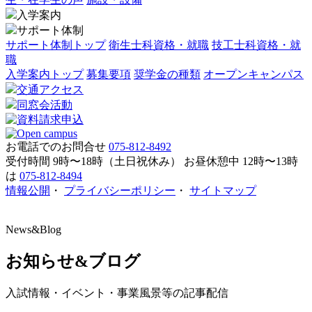
入学案内
サポート体制
サポート体制トップ
衛生士科資格・就職
技工士科資格・就
職
入学案内トップ
募集要項
奨学金の種類
オープンキャンパス
交通アクセス
同窓会活動
お電話でのお問合せ
075-812-8492
受付時間 9時〜18時（土日祝休み）
お昼休憩中 12時〜13時
は
075-812-8494
情報公開
・
プライバシーポリシー
・
サイトマップ
News&Blog
お知らせ&ブログ
入試情報・イベント・事業風景等の記事配信