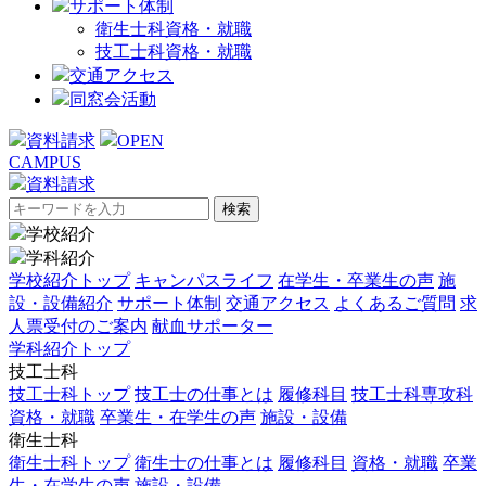
サポート体制
衛生士科資格・就職
技工士科資格・就職
交通アクセス
同窓会活動
資料請求
OPEN
CAMPUS
資料請求
検
索:
学校紹介
学科紹介
学校紹介トップ
キャンパスライフ
在学生・卒業生の声
施
設・設備紹介
サポート体制
交通アクセス
よくあるご質問
求
人票受付のご案内
献血サポーター
学科紹介トップ
技工士科
技工士科トップ
技工士の仕事とは
履修科目
技工士科専攻科
資格・就職
卒業生・在学生の声
施設・設備
衛生士科
衛生士科トップ
衛生士の仕事とは
履修科目
資格・就職
卒業
生・在学生の声
施設・設備