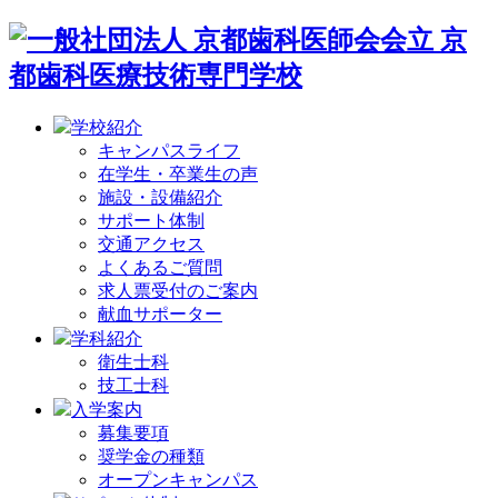
学校紹介
キャンパスライフ
在学生・卒業生の声
施設・設備紹介
サポート体制
交通アクセス
よくあるご質問
求人票受付のご案内
献血サポーター
学科紹介
衛生士科
技工士科
入学案内
募集要項
奨学金の種類
オープンキャンパス