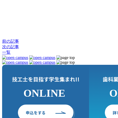
前の記事
次の記事
一覧
技工士
を
目指
す
学生集
まれ!!
歯科
ONLINE
O
申込
をする
詳