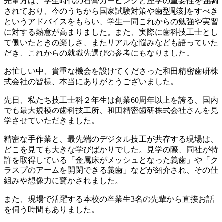
先輩方は、学生時代の石膏カービングと座学の重要性を強調
されており、今のうちから国家試験対策や歯型彫刻をすべき
というアドバイスをもらい、学生一同これからの勉強や実習
に対する熱意が高まりました。また、実際に歯科技工士とし
て働いたときの楽しさ、またリアルな悩みなども語っていた
だき、これからの就職先選びの参考にもなりました。
お忙しい中、貴重な機会を設けてくださった和田精密歯研株
式会社の皆様、本当にありがとうございました。
先日、私たち技工士科２年生は創業60周年以上を誇る、国内
でも最大規模の歯科技工所、和田精密歯研株式会社さんを見
学させていただきました。
精密な手作業と、最先端のデジタル技工が共存する現場は、
どこを見ても大きな学びばかりでした。見学の際、同社が特
許を取得している「金属床がメッシュとなった義歯」や「ク
ラスプのアームを開閉できる義歯」などが紹介され、その仕
組みや想像力に驚かされました。
また、現場で活躍する本校の卒業生3名の先輩から直接お話
を伺う時間もありました。